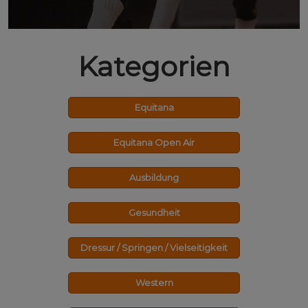
Kategorien
Equitana
Equitana Open Air
Ausbildung
Gesundheit
Dressur / Springen / Vielseitigkeit
Western