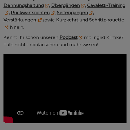
Dehnungshaltung
,
Übergängen
,
Cavaletti-Training
,
Rückwärtsrichten
,
Seitengängen
,
Verstärkungen
sowie
Kurzkehrt und Schrittpirouette
hinein
.
Kennt Ihr schon unseren
Podcast
mit Ingrid Klimke?
Falls nicht - reinlauschen und mehr wissen!