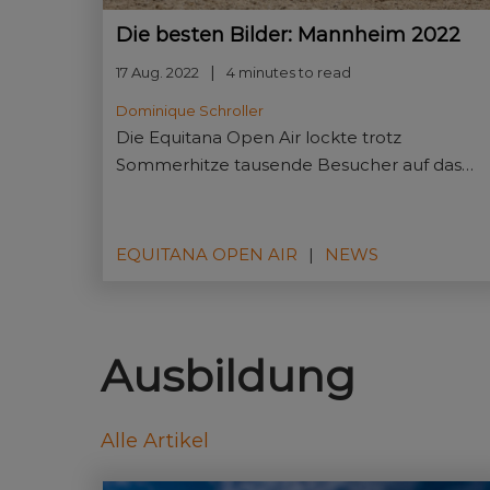
Die besten Bilder: Mannheim 2022
17 Aug. 2022
4 minutes to read
Dominique Schroller
Die Equitana Open Air lockte trotz
Sommerhitze tausende Besucher auf das
Maimarktgelände. Sie genossen ein
Programm aus Show, Sport, Lehrstunden
und Shopping.
EQUITANA OPEN AIR
NEWS
Ausbildung
Alle Artikel