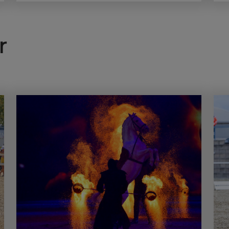
Weltmesse des Pferdesports nicht fehlen?
Klar, die HOP TOP Show!
r