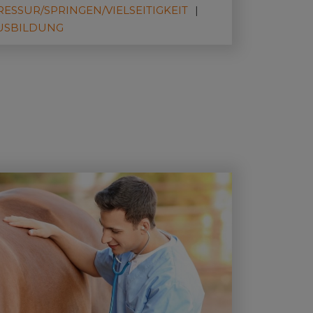
itmeisterin Ingrid Klimke steht die
RESSUR/SPRINGEN/VIELSEITIGKEIT
deutung von festen Prüfungs-Routinen
USBILDUNG
s ein Erfolgsaspekt im Fokus.