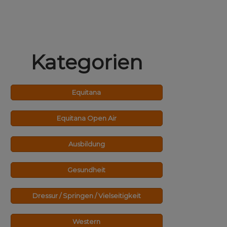
Kategorien
Equitana
Equitana Open Air
Ausbildung
Gesundheit
Dressur / Springen / Vielseitigkeit
Western