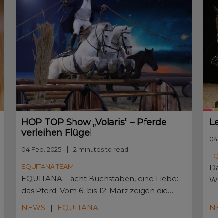
HOP TOP Show „Volaris” – Pferde
L
verleihen Flügel
04
04 Feb. 2025
2 minutes to read
EQ
EQUITANA TEAM
Da
EQUITANA – acht Buchstaben, eine Liebe:
We
das Pferd. Vom 6. bis 12. März zeigen die
ko
Ampeln in Essen wieder Reiter statt
Ex
NEWS
EQUITANA
N
Fußgänger. Und was darf bei der
vo