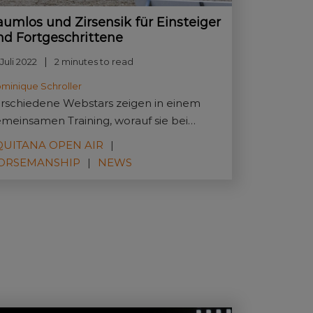
aumlos und Zirsensik für Einsteiger
nd Fortgeschrittene
Juli 2022
2 minutes to read
minique Schroller
rschiedene Webstars zeigen in einem
meinsamen Training, worauf sie bei
rzensik und Freiheitsdressur besonderen
QUITANA OPEN AIR
rt legen.
ORSEMANSHIP
NEWS