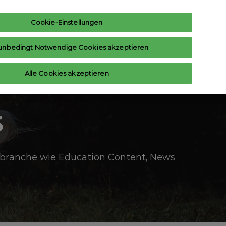
Cookie-Einstellungen
teresse anmelden
Aussteller anfragen
unbedingt Notwendige Cookies akzeptieren
Hilfe
Aussteller-Hub
Alle Cookies akzeptieren
Contact us
s
rtbranche wie Education Content, News