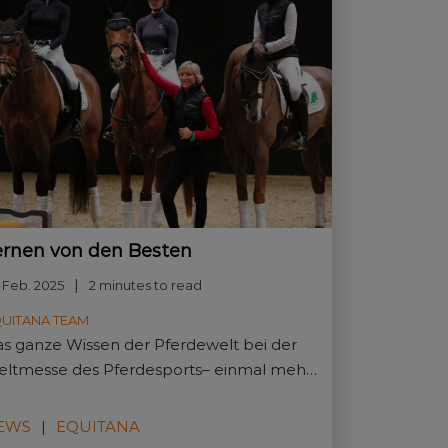
ernen von den Besten
 Feb. 2025
2 minutes to read
UITANA TEAM
s ganze Wissen der Pferdewelt bei der
ltmesse des Pferdesports– einmal mehr
mmen für die EQUITANA die führenden
perten aus allen Bereichen der Branche
EWS
EQUITANA
m 6. bis 12. März in Essen zusammen.