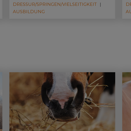
Reitmeisterin Ingrid Klimke steht die
Re
DRESSUR/SPRINGEN/VIELSEITIGKEIT
D
Bedeutung von festen Prüfungs-Routinen
Be
AUSBILDUNG
A
als ein Erfolgsaspekt im Fokus.
al