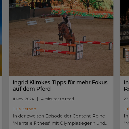
Ingrid Klimkes Tipps für mehr Fokus
I
auf dem Pferd
R
11 Nov. 2024
4 minutes to read
27
Julia Bernert
Ju
In der zweiten Episode der Content-Reihe
In
"Mentale Fitness" mit Olympiasiegerin und
"M