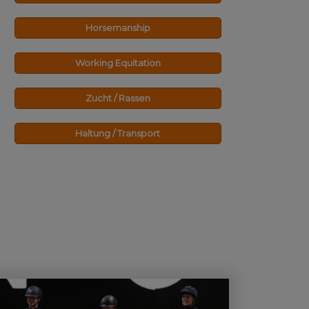
Horsemanship
Working Equitation
Zucht / Rassen
Haltung / Transport