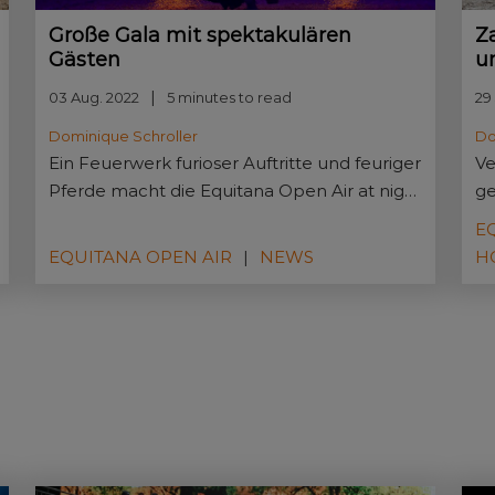
Große Gala mit spektakulären
Z
Gästen
u
03 Aug. 2022
5 minutes to read
29 
Dominique Schroller
Do
Ein Feuerwerk furioser Auftritte und feuriger
Ve
Pferde macht die Equitana Open Air at night
ge
präsentiert von der Uelzener Versicherung
Zi
E
zu einem Erlebnis.
We
EQUITANA OPEN AIR
NEWS
H