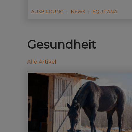
die - in Zusammenarbeit mit .skalea -
ambitionierten Reiterinnen und Reitern die
AUSBILDUNG
NEWS
EQUITANA
Chance bietet, ihre Partnerschaft mit ihrem
Pferd auf eine neue Ebene zu bringen.
Gesundheit
Alle Artikel