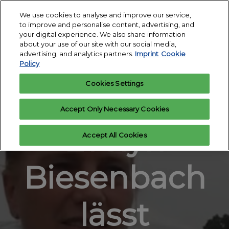
Skip
O
We use cookies to analyse and improve our service,
to
p
to improve and personalise content, advertising, and
content
18. - 24. March 2027
n
your digital experience. We also share information
Register
Exhibitor
Exhibition Centre
about your use of our site with our social media,
interest
enquiry
Essen
advertising, and analytics partners.
Imprint
Cookie
Policy
Cookies Settings
24. November 2021, von Dominique Schroller
Accept Only Necessary Cookies
Evelyn
Accept All Cookies
Biesenbach
lässt