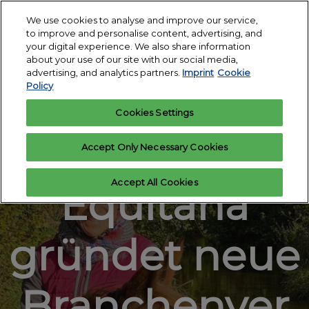
Skip
O
We use cookies to analyse and improve our service,
to
p
to improve and personalise content, advertising, and
content
18. - 24. March 2027
n
your digital experience. We also share information
Register
Exhibitor
Exhibition Centre
about your use of our site with our social media,
interest
enquiry
Essen
advertising, and analytics partners.
Imprint
Cookie
Policy
Cookies Settings
Accept Only Necessary Cookies
10. September 2021, von Dominique Schroller
Accept All Cookies
Equitana
gründet neue
Branchenver