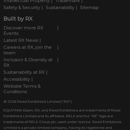
Intellectual Property
Trademark
Safety & Security
Sustainability
Sitemap
Built by RX
Discover more RX
Events
Latest RX News
Careers at RX, join the
team
Inclusion & Diversity at
RX
Sustainability at RX
Accessibility
Website Terms &
Conditions
© 2026 Reed Exhibitions Limited ("RX").
EQUITANA Essen, RX, and Reed Exhibitions are trademarks of Reed
Exhibitions Limited and its affiliates. RELX and the “RE” logo are
trademarks of RELX Group plc, used under licence. Reed Exhibitions
Limited is a private limited company, having its registered and