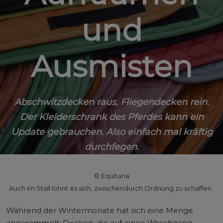
und
Ausmisten
Abschwitzdecken raus, Fliegendecken rein.
Der Kleiderschrank des Pferdes kann ein
Update gebrauchen. Also einfach mal kräftig
durchfegen.
© Equitana
Auch im Stall lohnt es sich, zwischendurch Ordnung zu schaffen.
Während der Wintermonate hat sich eine Menge
angesammelt: Decken, die auf einen Waschgang