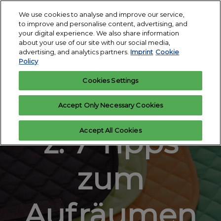
Skip
O
We use cookies to analyse and improve our service,
to
p
to improve and personalise content, advertising, and
content
18. - 24. March 2027
n
your digital experience. We also share information
Register
Exhibitor
Exhibition Centre
about your use of our site with our social media,
interest
enquiry
Essen
advertising, and analytics partners.
Imprint
Cookie
Policy
16. März 2021, von Marvin Vroomen
Cookies Settings
Frühjahrsput
Accept Only Necessary Cookies
z: 7 Tipps
Accept All Cookies
zum
Aufräumen