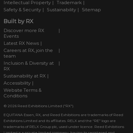
Intellectual Property
Trademark
Safety & Security
Sustainability
Sitemap
Built by RX
Discover more RX
Events
Latest RX News
Careers at RX, join the
team
Inclusion & Diversity at
RX
Sustainability at RX
Accessibility
Website Terms &
Conditions
© 2026 Reed Exhibitions Limited ("RX").
EQUITANA Essen, RX, and Reed Exhibitions are trademarks of Reed
Exhibitions Limited and its affiliates. RELX and the “RE” logo are
trademarks of RELX Group plc, used under licence. Reed Exhibitions
Limited is a private limited company, having its registered and