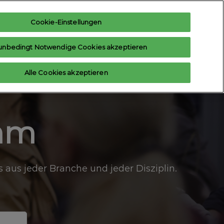
Cookie-Einstellungen
teresse anmelden
Aussteller anfragen
unbedingt Notwendige Cookies akzeptieren
Hilfe
Aussteller-Hub
Alle Cookies akzeptieren
Contact us
mm
aus jeder Branche und jeder Disziplin.