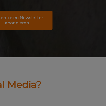
tenfreien Newsletter
abonnieren
al Media?