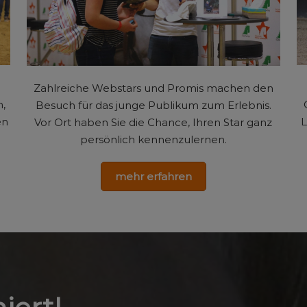
Zahlreiche Webstars und Promis machen den
n,
Besuch für das junge Publikum zum Erlebnis.
en
L
Vor Ort haben Sie die Chance, Ihren Star ganz
persönlich kennenzulernen.
mehr erfahren