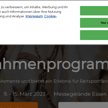
zu verbessern, um Inhalte, Werbung und Ihr
len auch Informationen über Ihre Nutzung
ung und Analyse.
Impressum
Cookie-
Deutsch
In
Nur 
Deutsch
English
n
Ausstellen
Ausstellerverzeichnis
News
a
Top Show
Ausstellen vorbereiten
Produktverzeichnis
h vorbereiten
ahmenprogra
staltungsort &
se
kunft buchen
omente und bietet ein Erlebnis für Reitsportfans 
t Badge
n und Presse
9. - 15. März 2023
Messegelände Essen
nplan