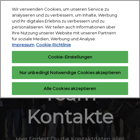
Weiter
S
Wir verwenden Cookies, um unseren Service zu
zum
ö
analysieren und zu verbessern, um Inhalte, Werbung
Inhalt
18. - 24. März 2027
und Ihr digitales Erlebnis zu verbessern und zu
Interesse
Aussteller
Messegelände
personalisieren. Wir teilen auch Informationen über
anmelden
anfragen
Essen
Ihre Nutzung unserer Website mit unseren Partnern
für soziale Medien, Werbung und Analyse.
Impressum
Cookie-Richtlinie
Cookie-Einstellungen
EQUITANA
Nur unbedingt Notwendige Cookies akzeptieren
Team
Alle Cookies akzeptieren
Kontakte
Hier findest Du die Kontaktdaten aller