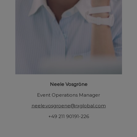
Neele Vosgröne
Event Operations Manager
neele.vosgroene@rxglobal.com
+49 211 90191-226