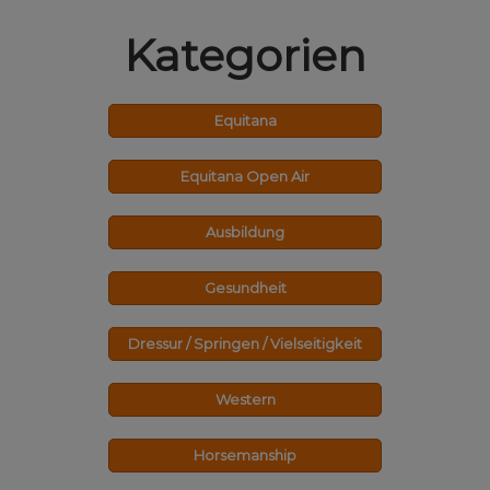
Kategorien
Equitana
Equitana Open Air
Ausbildung
Gesundheit
Dressur / Springen / Vielseitigkeit
Western
Horsemanship