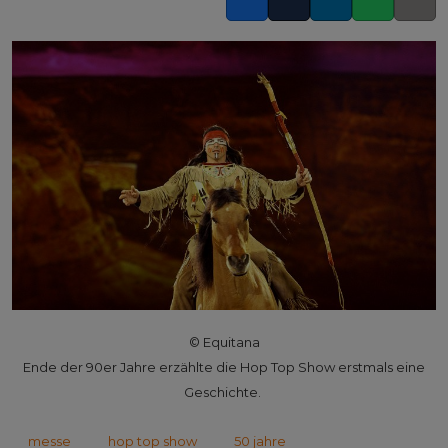
Facebook
Twitter
LinkedIn
Whatsapp
Copy l
© Equitana
Ende der 90er Jahre erzählte die Hop Top Show erstmals eine
Geschichte.
messe
hop top show
50 jahre