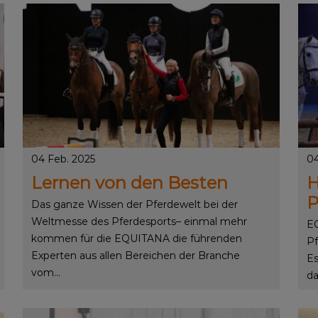
04 Feb. 2025
04
Lernen von den Besten
H
P
Das ganze Wissen der Pferdewelt bei der
Weltmesse des Pferdesports– einmal mehr
EQ
kommen für die EQUITANA die führenden
Pf
Experten aus allen Bereichen der Branche
Es
vom...
da