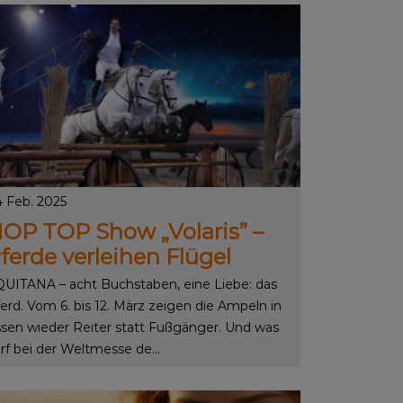
 Feb. 2025
OP TOP Show „Volaris” –
ferde verleihen Flügel
UITANA – acht Buchstaben, eine Liebe: das
erd. Vom 6. bis 12. März zeigen die Ampeln in
sen wieder Reiter statt Fußgänger. Und was
rf bei der Weltmesse de...