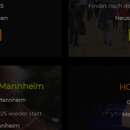
25
Findet nach d
sen
Neus
 Mannheim
HO
n Mannheim
0
5 wieder statt
Me
nnheim