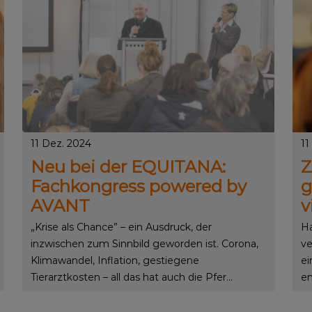
11 Dez. 2024
11
Neu bei der EQUITANA:
Z
Fachkongress powered by
g
AVANT
v
„Krise als Chance” – ein Ausdruck, der
Ha
inzwischen zum Sinnbild geworden ist. Corona,
ve
Klimawandel, Inflation, gestiegene
ei
Tierarztkosten – all das hat auch die Pfer...
en