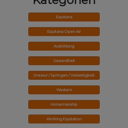
Equitana
Equitana Open Air
Ausbildung
Gesundheit
Dressur / Springen / Vielseitigkeit
Western
Horsemanship
Working Equitation