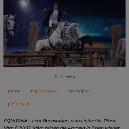
© Equitana
messe
hop top show
pferdeshow
pferdesport
EQUITANA – acht Buchstaben, eine Liebe: das Pferd.
Vom 6. bis 12. März zeigen die Ampeln in Essen wieder