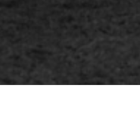
© Equitana
Jean-Claude Dysli machte das Westernreiten in Deutschland
populär.