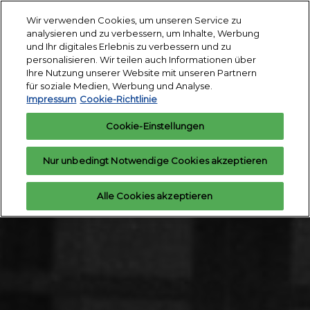
Weiter
S
Wir verwenden Cookies, um unseren Service zu
zum
ö
analysieren und zu verbessern, um Inhalte, Werbung
Inhalt
18. - 24. März 2027
und Ihr digitales Erlebnis zu verbessern und zu
Interesse
Aussteller
Messegelände
personalisieren. Wir teilen auch Informationen über
anmelden
anfragen
Essen
Ihre Nutzung unserer Website mit unseren Partnern
für soziale Medien, Werbung und Analyse.
Impressum
Cookie-Richtlinie
Cookie-Einstellungen
Nur unbedingt Notwendige Cookies akzeptieren
Alle Cookies akzeptieren