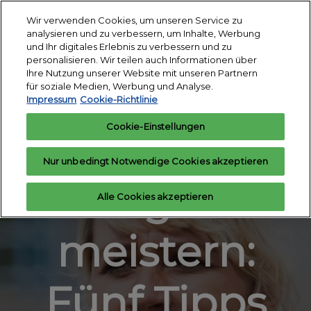
Weiter
S
Wir verwenden Cookies, um unseren Service zu
zum
ö
analysieren und zu verbessern, um Inhalte, Werbung
Inhalt
18. - 24. März 2027
und Ihr digitales Erlebnis zu verbessern und zu
Interesse
Aussteller
Messegelände
personalisieren. Wir teilen auch Informationen über
anmelden
anfragen
Essen
Ihre Nutzung unserer Website mit unseren Partnern
für soziale Medien, Werbung und Analyse.
Impressum
Cookie-Richtlinie
9. August 2022, von Dominique Schroller
Cookie-Einstellungen
Herausforder
Nur unbedingt Notwendige Cookies akzeptieren
ungen
Alle Cookies akzeptieren
meistern:
Fünf Tipps