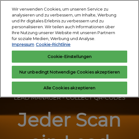
Weiter
S
Wir verwenden Cookies, um unseren Service zu
zum
ö
analysieren und zu verbessern, um Inhalte, Werbung
Inhalt
18. - 24. März 2027
und Ihr digitales Erlebnis zu verbessern und zu
Interesse
Aussteller
Messegelände
personalisieren. Wir teilen auch Informationen über
anmelden
anfragen
Essen
Ihre Nutzung unserer Website mit unseren Partnern
für soziale Medien, Werbung und Analyse.
Impressum
Cookie-Richtlinie
Cookie-Einstellungen
Nur unbedingt Notwendige Cookies akzeptieren
Alle Cookies akzeptieren
LEAD MANAGER - COLLECT QR-CODES
Jeder Scan