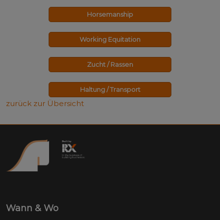
Horsemanship
Working Equitation
Zucht / Rassen
Haltung / Transport
zurück zur Übersicht
Wann & Wo