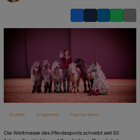
Facebook
Twitter
LinkedIn
Whatsapp
Copy l
50 jahre
programm
hop top show
Die Weltmesse des Pferdesports schreibt seit 50