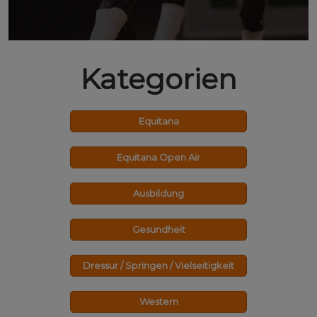
Kategorien
Equitana
Equitana Open Air
Ausbildung
Gesundheit
Dressur / Springen / Vielseitigkeit
Western