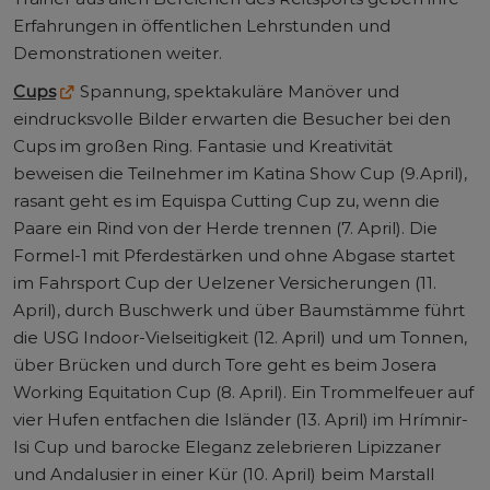
Erfahrungen in öffentlichen Lehrstunden und
Demonstrationen weiter.
Cups
Spannung, spektakuläre Manöver und
eindrucksvolle Bilder erwarten die Besucher bei den
Cups im großen Ring. Fantasie und Kreativität
beweisen die Teilnehmer im Katina Show Cup (9.April),
rasant geht es im Equispa Cutting Cup zu, wenn die
Paare ein Rind von der Herde trennen (7. April). Die
Formel-1 mit Pferdestärken und ohne Abgase startet
im Fahrsport Cup der Uelzener Versicherungen (11.
April), durch Buschwerk und über Baumstämme führt
die USG Indoor-Vielseitigkeit (12. April) und um Tonnen,
über Brücken und durch Tore geht es beim Josera
Working Equitation Cup (8. April). Ein Trommelfeuer auf
vier Hufen entfachen die Isländer (13. April) im Hrímnir-
Isi Cup und barocke Eleganz zelebrieren Lipizzaner
und Andalusier in einer Kür (10. April) beim Marstall