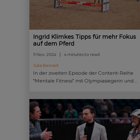
Ingrid Klimkes Tipps für mehr Fokus
auf dem Pferd
11 Nov. 2024
4 minutes to read
Julia Bernert
In der zweiten Episode der Content-Reihe
"Mentale Fitness" mit Olympiasiegerin und
Reitmeisterin Ingrid Klimke steht die
Bedeutung von festen Prüfungs-Routinen
als ein Erfolgsaspekt im Fokus.