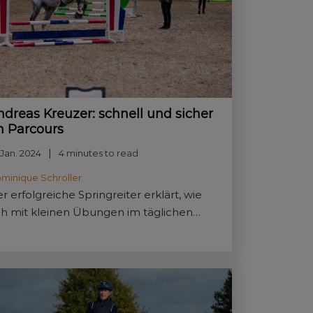
ndreas Kreuzer: schnell und sicher
m Parcours
 Jan. 2024
4 minutes to read
minique Schroller
r erfolgreiche Springreiter erklärt, wie
ch mit kleinen Übungen im täglichen
aining Routine entwickeln lässt, um mit
nigen Galoppsprüngen ins Ziel zu
ommen.