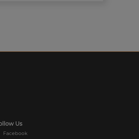
llten und welche ersten Schritte zur
nigsdisziplin führen.
ollow Us
Facebook