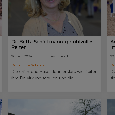
A
Dr. Britta Schöffmann: gefühlvolles
i
Reiten
29
26 Feb. 2024
3 minutes to read
Do
Dominique Schroller
De
Die erfahrene Ausbilderin erklärt, wie Reiter
si
ihre Einwirkung schulen und die
Tr
Feinabstimmung mit dem Partner Pferd
we
verbessern können.
k