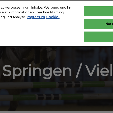
zu verbessern, um Inhalte, Werbung und Ihr
len auch Informationen über Ihre Nutzung
ung und Analyse.
Impressum
Cookie-
Deutsch
In
Nur 
Deutsch
English
n
Ausstellen
Ausstellerverzeichnis
News
a
Top Show
Ausstellen vorbereiten
Produktverzeichnis
h vorbereiten
staltungsort &
 Springen / Viel
se
kunft buchen
t Badge
n und Presse
nplan