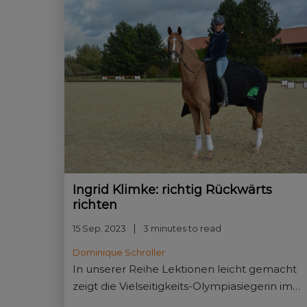
Ingrid Klimke: richtig Rückwärts
richten
15 Sep. 2023
3 minutes to read
Dominique Schroller
In unserer Reihe Lektionen leicht gemacht
zeigt die Vielseitigkeits-Olympiasiegerin im
Sattel von Equitanas Firlefranz, wie sie das