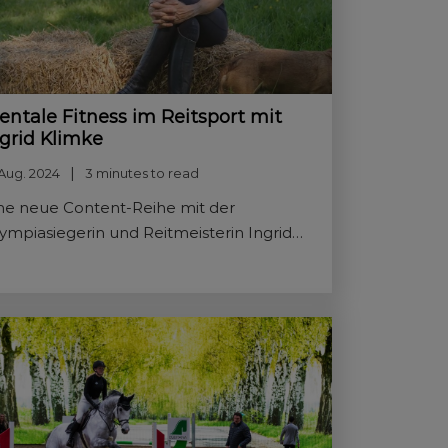
entale Fitness im Reitsport mit
ngrid Klimke
 Aug. 2024
3 minutes to read
ne neue Content-Reihe mit der
ympiasiegerin und Reitmeisterin Ingrid
imke startet unter dem Titel „Mentale
tness“.