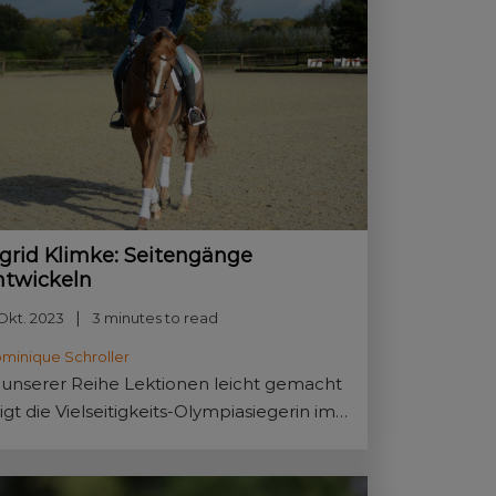
ngrid Klimke: Seitengänge
ntwickeln
 Okt. 2023
3 minutes to read
minique Schroller
 unserer Reihe Lektionen leicht gemacht
igt die Vielseitigkeits-Olympiasiegerin im
ttel von Equitanas Firlefranz, wie sie das
hulterherein erarbeitet.