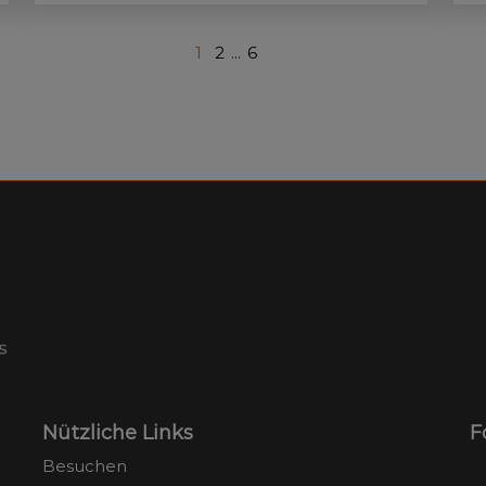
so
Kö
1
2
...
6
Nützliche Links
F
Besuchen