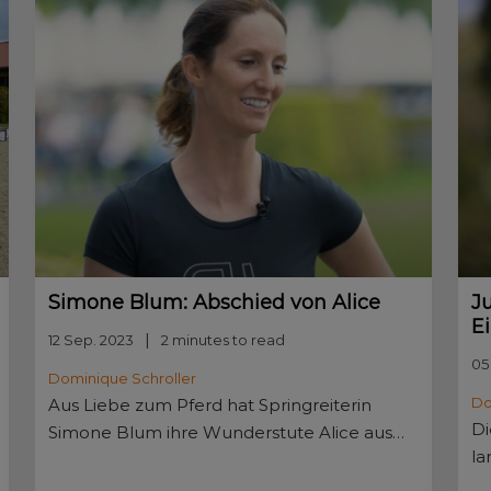
Simone Blum: Abschied von Alice
J
Ei
12 Sep. 2023
2 minutes to read
05
Dominique Schroller
Do
Aus Liebe zum Pferd hat Springreiterin
Di
Simone Blum ihre Wunderstute Alice aus
la
dem Sport verabschiedet. Mit uns hat sie
we
darüber gesprochen, was sie verbindet.