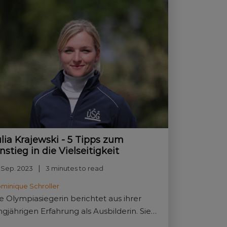
ulia Krajewski - 5 Tipps zum
nstieg in die Vielseitigkeit
 Sep. 2023
3 minutes to read
minique Schroller
e Olympiasiegerin berichtet aus ihrer
ngjährigen Erfahrung als Ausbilderin. Sie
iß, was Pferd und Reiter mitbringen