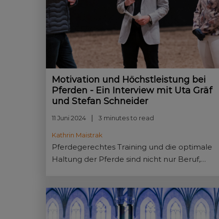
Motivation und Höchstleistung bei
Pferden - Ein Interview mit Uta Gräf
und Stefan Schneider
11 Juni 2024
3 minutes to read
Kathrin Maistrak
Pferdegerechtes Training und die optimale
Haltung der Pferde sind nicht nur Beruf,
sondern Leidenschaft für Uta Gräf und
Stefan Schneider. Ein inspirierenden
Gespräch.