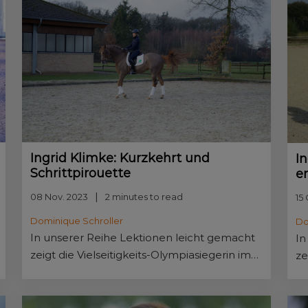
Ingrid Klimke: Kurzkehrt und
I
Schrittpirouette
e
08 Nov. 2023
2 minutes to read
15
Dominique Schroller
Do
In unserer Reihe Lektionen leicht gemacht
In
zeigt die Vielseitigkeits-Olympiasiegerin im
ze
Sattel von Equitanas Firlefranz, wie sie die
Sa
Wendungen auf der Hinterhand korrekt
Sc
erarbeitet.