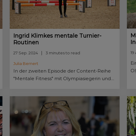
M
Ingrid Klimkes mentale Turnier-
I
Routinen
19
27 Sep. 2024
3 minutes to read
Ei
Julia Bernert
Ol
In der zweiten Episode der Content-Reihe
Kl
"Mentale Fitness" mit Olympiasiegerin und
Fi
Reitmeisterin Ingrid Klimke steht die
Bedeutung von festen Prüfungs-Routinen
als ein Erfolgsaspekt im Fokus.