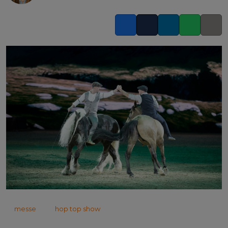
Facebook
Twitter
LinkedIn
Whatsapp
Copy l
messe
hop top show