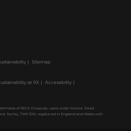
ustainability
Sitemap
ustainability at RX
Accessibility
rademarks of RELX Group plc, used under licence. Reed
mond, Surrey, TW9 1DN, registered in England and Wales with