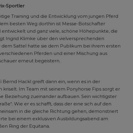
x-Sportler
itige Training und die Entwicklung vom jungen Pferd
 dem besten Weg dorthin ist Messe-Botschafter
oll entwickelt und ganz viele, schöne Höhepunkte, die
agt Ingrid Klimke über den vielversprechenden
r dem Sattel hatte sie dem Publikum bei ihrem ersten
n verschiedenen Pferden und einer Mischung aus
uschauer erneut begeistern.
fi Bernd Hackl greift dann ein, wenn es in der
 kriselt. Im Team mit seinem Ponyhorse Fips sorgt er
ine Beziehung zueinander aufbauen. Sein wichtigster
aße“. Wie er es schafft, dass der eine sich auf den
einsam in die gleiche Richtung gehen, demonstriert
rte bei einem exklusiven Ausbildungsabend am
ßen Ring der Equitana.