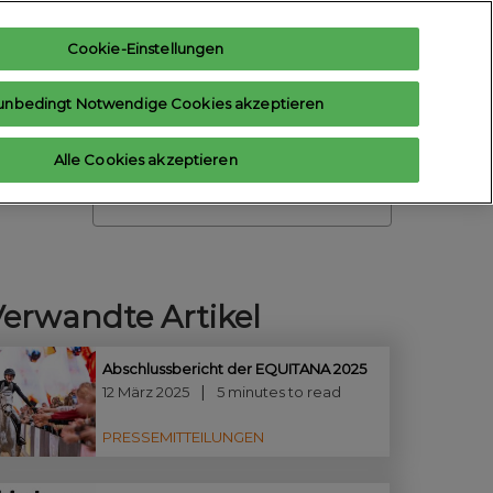
Cookie-Einstellungen
teresse anmelden
Aussteller anfragen
unbedingt Notwendige Cookies akzeptieren
Hilfe
Aussteller-Hub
Alle Cookies akzeptieren
Contact us
Suche
Verwandte Artikel
Abschlussbericht der EQUITANA 2025
12 März 2025
5 minutes to read
PRESSEMITTEILUNGEN