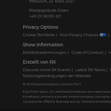
Mittwoch, 24. März 2027
Messegelände Essen
+49 211 90191-201
Privacy Options
Cookie-Richtlinie
Your Privacy Choices
Show Information
Eintrittsbestimmungen
Code of Conduct
I
Erstellt von RX
Discover more RX Events
Latest RX News
Nutzungsbedingungen der Website
© 2026 Reed Exhibitions Limited ("RX").
EQUITANA Essen, RX, and Reed Exhibitions are trademarks of
Exhibitions Limited is a private limited company, having i
Company No. 678540. Business activity: Activities of exhibi