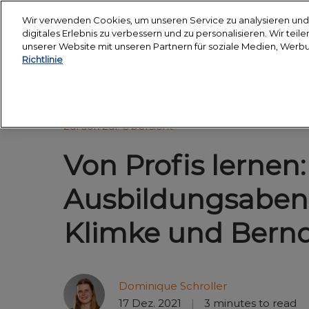
Weiter
Wir verwenden Cookies, um unseren Service zu analysieren und 
zum
digitales Erlebnis zu verbessern und zu personalisieren. Wir tei
18. - 24. März 2027
Inhalt
unserer Website mit unseren Partnern für soziale Medien, Werb
Messegelände Essen
Richtlinie
Über uns
Besuche
Nachhaltigkeitschart
Hop 
zurück zur Übersicht
Partner
Besuc
Von Profis lernen:
Veran
anrei
Ausbildungsabend
Unter
Klimke und Bern
Smar
Medie
Halle
Dominique Schroller
17 Dez. 2021
3 minutes to read