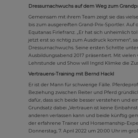
Dressurnachwuchs auf dem Weg zum Grandpri
Gemeinsam mit ihrem Team zeigt sie das vielse
bis zum ausgereiften Grand-Prix-Sportler. Auf
Equitanas Firlefranz. „Er hat sich unheimlich t
jetzt erst so richtig zum Ausdruck kommen“, s
Dressurnachwuchs. Seine ersten Schritte unte
Ausbildungsabend 2017 präsentiert. Mit viele
Lehrstunde und Show will Ingrid Klimke die Z
Vertrauens-Training mit Bernd Hackl
Er ist der Mann für schwierige Fälle. Pferdepro
Beziehung zwischen Reiter und Pferd gründlich
dafür, dass sich beide besser verstehen und e
Grundsatz dabei „Vertrauen ist keine Einbahnstr
anderen verlassen kann und beide künftig gem
der erfahrene Trainer und Horsemanship-Expe
Donnerstag, 7. April 2022 um 20:00 Uhr im gro