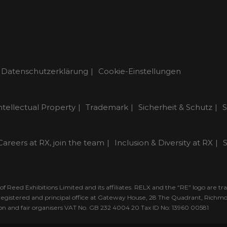
Datenschutzerklärung
Cookie-Einstellungen
ntellectual Property
Trademark
Sicherheit & Schutz
S
Careers at RX, join the team
Inclusion & Diversity at RX
S
 Reed Exhibitions Limited and its affiliates. RELX and the “RE” logo are t
ts registered and principal office at Gateway House, 28 The Quadrant, Rich
tion and fair organisers VAT No. GB 232 4004 20 Tax ID No: 13960 00581