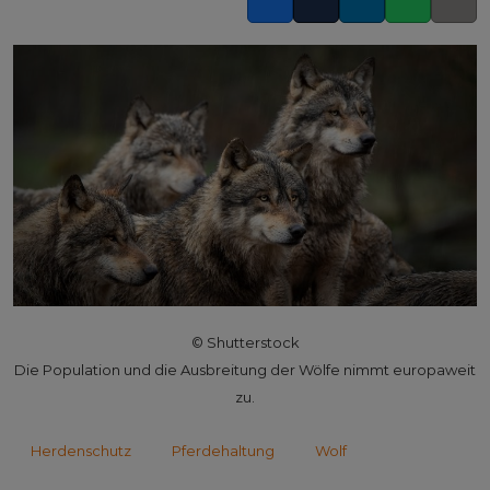
Facebook
Twitter
LinkedIn
Whatsapp
Copy l
© Shutterstock
Die Population und die Ausbreitung der Wölfe nimmt europaweit
zu.
Herdenschutz
Pferdehaltung
Wolf