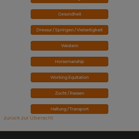
Gesundheit
Dressur / Springen / Vielseitigkeit
Western
Horsemanship
Working Equitation
Zucht / Rassen
Haltung / Transport
zurück zur Übersicht