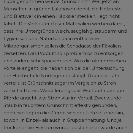
Lupe genommen wurde. Grünschnitt? Wer jetzt an
Menschen in grünen Latzhosen denkt, die Holzreste
und Blattwerk in einen Häcksler stecken, liegt nicht
falsch. Die Verkäufer dieser Materialien werben damit,
dass ihre Untergründe weich, saugfähig, staubarm und
hygienisch sind. Natürlich darin enthaltene
Mikroorganismen sollen die Schadgase der Fäkalien
zersetzen. Das Produkt soll problemlos zu entsorgen
und zudem sehr sparsam sein. Was die ökonomischen
Vorteile angeht, die haben sich bei der Untersuchung
der Hochschule Nürtingen bestätigt. Über das Jahr
verteilt, ist Grünschnitt sogar im Vergleich zu Stroh
wirtschaftlicher. Was allerdings das Wohlbefinden der
Pferde angeht, war Stroh klar im Vorteil. Zwar wurde
Staub in feuchtem Grünschnitt effektiv gebunden,
doch hier legten die Pferde sich deutlich seltener hin,
sowohl in Einzel- als auch in Gruppenhaltung. Und je
trockener die Einstreu wurde, desto höher wurde auch