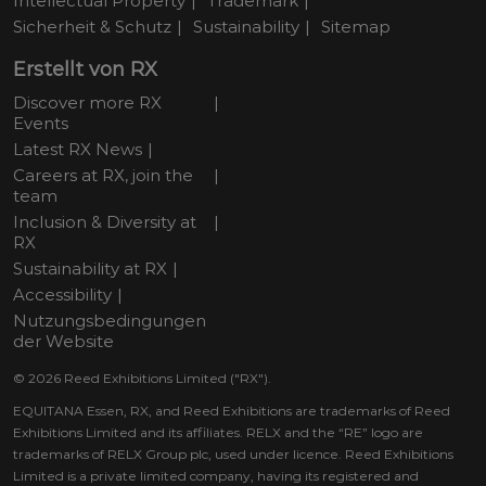
Intellectual Property
Trademark
Sicherheit & Schutz
Sustainability
Sitemap
Erstellt von RX
Discover more RX
Events
Latest RX News
Careers at RX, join the
team
Inclusion & Diversity at
RX
Sustainability at RX
Accessibility
Nutzungsbedingungen
der Website
© 2026 Reed Exhibitions Limited ("RX").
EQUITANA Essen, RX, and Reed Exhibitions are trademarks of Reed
Exhibitions Limited and its affiliates. RELX and the “RE” logo are
trademarks of RELX Group plc, used under licence. Reed Exhibitions
Limited is a private limited company, having its registered and