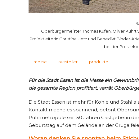
©
Oberbürgermeister Thomas Kufen, Oliver Kuhrt vo
Projektleiterin Christina Uetz und Benedikt Binder-Kri
bei der Pressekon
messe
aussteller
produkte
Für die Stadt Essen ist die Messe ein Gewinnb
die gesamte Region profitiert, verrät Oberbür
Die Stadt Essen ist mehr für Kohle und Stahl a
Kontakt mache es spannend, betont Oberbürger
Ruhrmetropole seit 50 Jahren Gastgeberin der E
Geburtstag auf dem Gelände an der Gruga feie
Woran denken Sie spontan beim Stich