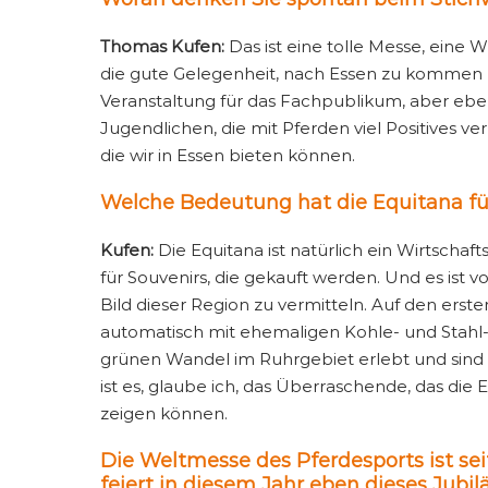
Thomas Kufen:
Das ist eine tolle Messe, eine W
die gute Gelegenheit, nach Essen zu kommen un
Veranstaltung für das Fachpublikum, aber eben
Jugendlichen, die mit Pferden viel Positives ve
die wir in Essen bieten können.
Welche Bedeutung hat die Equitana für
Kufen:
Die Equitana ist natürlich ein Wirtschafts
für Souvenirs, die gekauft werden. Und es ist 
Bild dieser Region zu vermitteln. Auf den erst
automatisch mit ehemaligen Kohle- und Stahl-
grünen Wandel im Ruhrgebiet erlebt und sind k
ist es, glaube ich, das Überraschende, das die
zeigen können.
Die Weltmesse des Pferdesports ist se
feiert in diesem Jahr eben dieses Jub