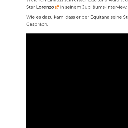
Star
Lorenzo
in seinem Jubiläums-Interview.
Wie es dazu kam, dass er der Equitana seine S
Gespräch.