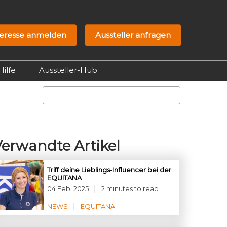
teresse anmelden
Aussteller anfragen
Hilfe
Aussteller-Hub
Contact us
Suche
Verwandte Artikel
Triff deine Lieblings-Influencer bei der
EQUITANA
04 Feb. 2025
2 minutes to read
NEWS
EQUITANA