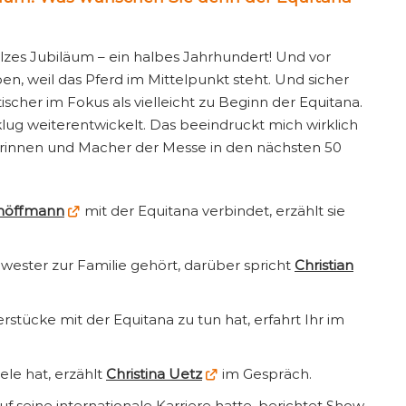
olzes Jubiläum – ein halbes Jahrhundert! Und vor
en, weil das Pferd im Mittelpunkt steht. Und sicher
ischer im Fokus als vielleicht zu Beginn der Equitana.
klug weiterentwickelt. Das beeindruckt mich wirklich
erinnen und Macher der Messe in den nächsten 50
chöffmann
mit der Equitana verbindet, erzählt sie
wester zur Familie gehört, darüber spricht
Christian
tücke mit der Equitana zu tun hat, erfahrt Ihr im
ele hat, erzählt
Christina Uetz
im Gespräch.
auf seine internationale Karriere hatte, berichtet Show-