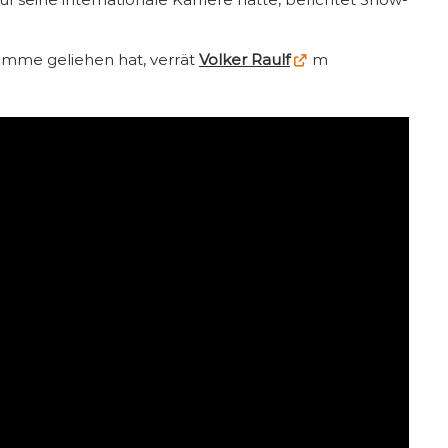
timme geliehen hat, verrät
Volker Raulf
m