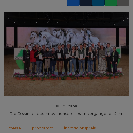
Facebook
Twitter
LinkedIn
Whatsapp
Copy l
© Equitana
Die Gewinner des Innovationspreises im vergangenen Jahr.
messe
programm
innovationspreis