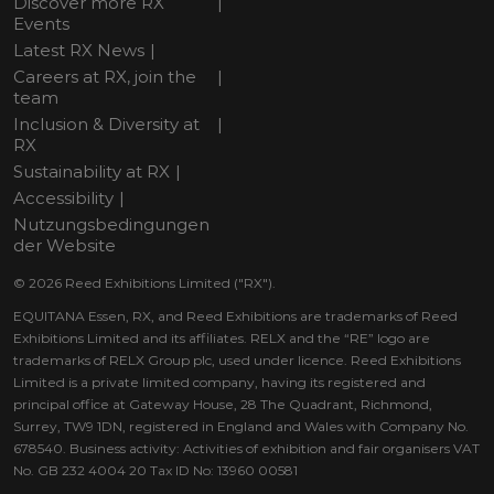
Discover more RX
Events
Latest RX News
Careers at RX, join the
team
Inclusion & Diversity at
RX
Sustainability at RX
Accessibility
Nutzungsbedingungen
der Website
© 2026 Reed Exhibitions Limited ("RX").
EQUITANA Essen, RX, and Reed Exhibitions are trademarks of Reed
Exhibitions Limited and its affiliates. RELX and the “RE” logo are
trademarks of RELX Group plc, used under licence. Reed Exhibitions
Limited is a private limited company, having its registered and
principal office at Gateway House, 28 The Quadrant, Richmond,
Surrey, TW9 1DN, registered in England and Wales with Company No.
678540. Business activity: Activities of exhibition and fair organisers VAT
No. GB 232 4004 20 Tax ID No: 13960 00581