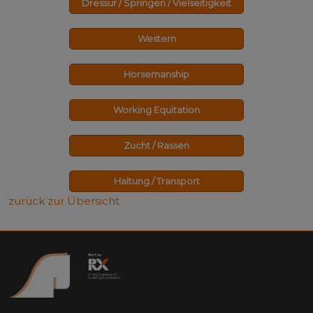
Dressur / Springen / Vielseitigkeit
Western
Horsemanship
Working Equitation
Zucht / Rassen
Haltung / Transport
zurück zur Übersicht