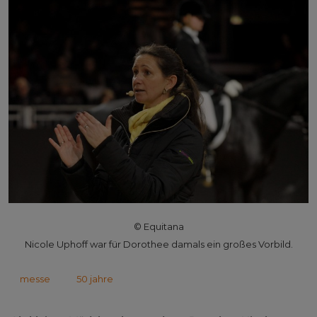
© Equitana
Nicole Uphoff war für Dorothee damals ein großes Vorbild.
messe
50 jahre