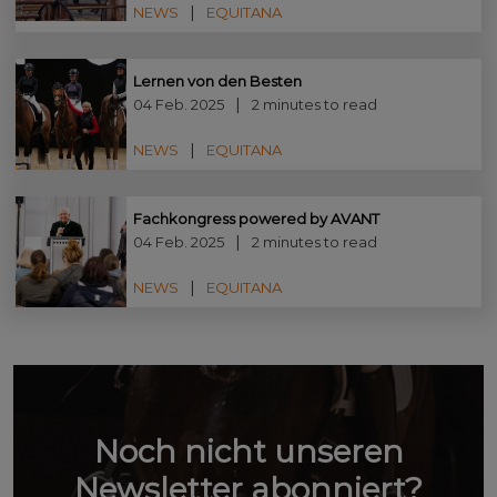
NEWS
EQUITANA
Lernen von den Besten
04 Feb. 2025
2 minutes to read
NEWS
EQUITANA
Fachkongress powered by AVANT
04 Feb. 2025
2 minutes to read
NEWS
EQUITANA
Noch nicht unseren
Newsletter abonniert?