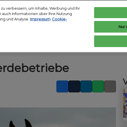
zu verbessern, um Inhalte, Werbung und Ihr
len auch Informationen über Ihre Nutzung
ung und Analyse.
Impressum
Cookie-
Deutsch
In
Nur 
Deutsch
English
n
Ausstellen
Ausstellerverzeichnis
News
a
Top Show
Ausstellen vorbereiten
Produktverzeichnis
h vorbereiten
erdebetriebe
staltungsort &
se
kunft buchen
Facebook
Twitter
LinkedIn
Whatsapp
Copy link
t Badge
n und Presse
nplan