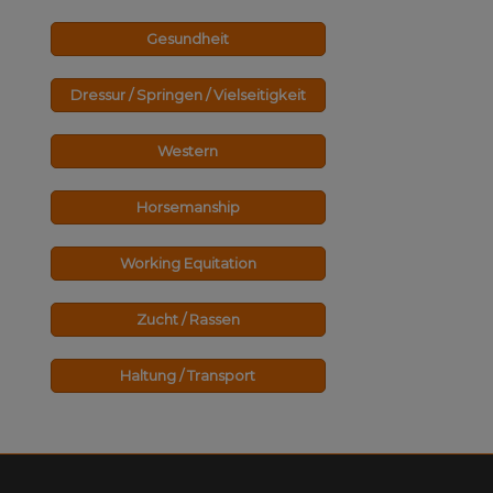
Gesundheit
Dressur / Springen / Vielseitigkeit
Western
Horsemanship
Working Equitation
Zucht / Rassen
Haltung / Transport