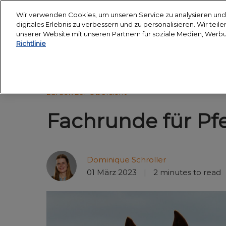
Weiter
Wir verwenden Cookies, um unseren Service zu analysieren und 
zum
digitales Erlebnis zu verbessern und zu personalisieren. Wir tei
18. - 24. März 2027
Inhalt
unserer Website mit unseren Partnern für soziale Medien, Werb
Messegelände Essen
Richtlinie
Über uns
Besuche
Nachhaltigkeitschart
Hop 
zurück zur Übersicht
Partner
Besuc
Fachrunde für Pf
Veran
anrei
Unter
Dominique Schroller
Smar
01 März 2023
2 minutes to read
Medie
Halle