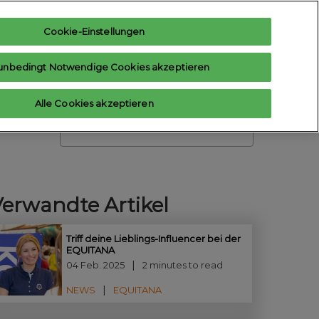
Cookie-Einstellungen
teresse anmelden
Aussteller anfragen
unbedingt Notwendige Cookies akzeptieren
Hilfe
Aussteller-Hub
Alle Cookies akzeptieren
Contact us
Suche
Verwandte Artikel
Triff deine Lieblings-Influencer bei der
EQUITANA
04 Feb. 2025
2 minutes to read
NEWS
EQUITANA