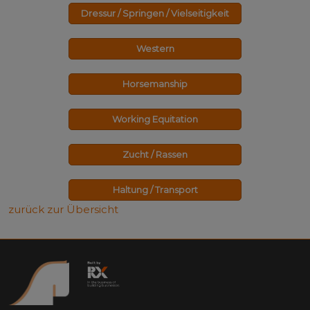
Dressur / Springen / Vielseitigkeit
Western
Horsemanship
Working Equitation
Zucht / Rassen
Haltung / Transport
zurück zur Übersicht