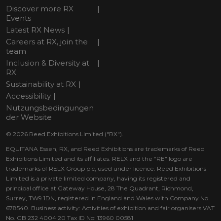
Discover more RX
Events
Latest RX News
Careers at RX, join the
team
Inclusion & Diversity at
RX
Sustainability at RX
Accessibility
Nutzungsbedingungen
der Website
© 2026 Reed Exhibitions Limited ("RX").
EQUITANA Essen, RX, and Reed Exhibitions are trademarks of Reed
Exhibitions Limited and its affiliates. RELX and the “RE” logo are
trademarks of RELX Group plc, used under licence. Reed Exhibitions
Limited is a private limited company, having its registered and
principal office at Gateway House, 28 The Quadrant, Richmond,
Surrey, TW9 1DN, registered in England and Wales with Company No.
678540. Business activity: Activities of exhibition and fair organisers VAT
No. GB 232 4004 20 Tax ID No: 13960 00581