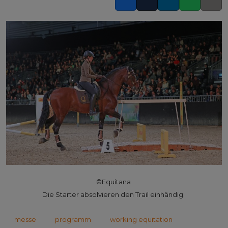
Facebook
Twitter
LinkedIn
Whatsapp
Copy l
©Equitana
Die Starter absolvieren den Trail einhändig.
messe
programm
working equitation