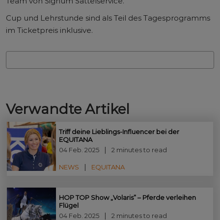
Team von Signum Sattelservice.
Cup und Lehrstunde sind als Teil des Tagesprogramms
im Ticketpreis inklusive.
Verwandte Artikel
Triff deine Lieblings-Influencer bei der
EQUITANA
04 Feb. 2025
2 minutes to read
NEWS
EQUITANA
HOP TOP Show „Volaris” – Pferde verleihen
Flügel
04 Feb. 2025
2 minutes to read