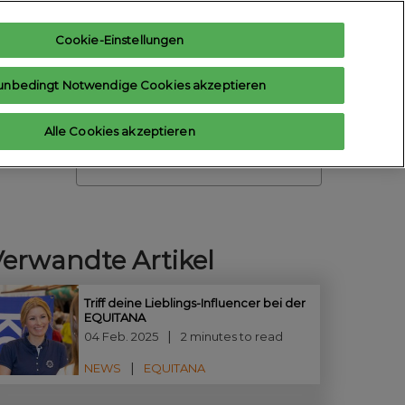
Cookie-Einstellungen
teresse anmelden
Aussteller anfragen
unbedingt Notwendige Cookies akzeptieren
Hilfe
Aussteller-Hub
Alle Cookies akzeptieren
Contact us
Suche
Verwandte Artikel
Triff deine Lieblings-Influencer bei der
EQUITANA
04 Feb. 2025
2 minutes to read
NEWS
EQUITANA