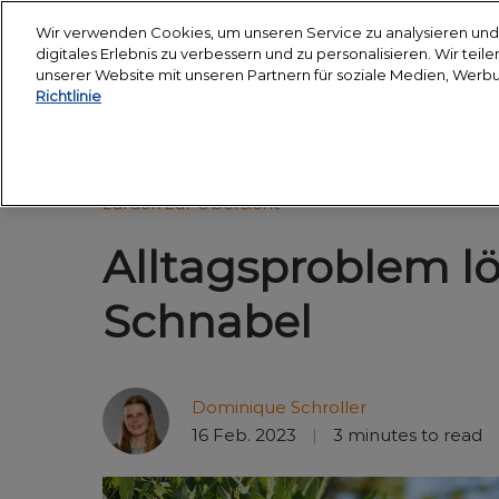
Weiter
Wir verwenden Cookies, um unseren Service zu analysieren und 
zum
digitales Erlebnis zu verbessern und zu personalisieren. Wir tei
18. - 24. März 2027
Inhalt
unserer Website mit unseren Partnern für soziale Medien, Werb
Messegelände Essen
Richtlinie
Über uns
Besuche
Nachhaltigkeitschart
Hop 
zurück zur Übersicht
Partner
Besuc
Alltagsproblem lö
Veran
anrei
Schnabel
Unter
Smar
Dominique Schroller
Medie
16 Feb. 2023
3 minutes to read
Halle