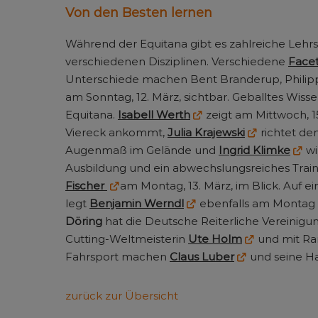
Von den Besten lernen
Während der Equitana gibt es zahlreiche Lehr
verschiedenen Disziplinen. Verschiedene
Facet
Unterschiede machen Bent Branderup, Philippe
am Sonntag, 12. März, sichtbar. Geballtes Wiss
Equitana.
Isabell Werth
zeigt am Mittwoch, 15
Viereck ankommt,
Julia Krajewski
richtet den
Augenmaß im Gelände und
Ingrid Klimke
wi
Ausbildung und ein abwechslungsreiches Tra
Fischer
am Montag, 13. März, im Blick. Auf 
legt
Benjamin Werndl
ebenfalls am Montag 
Döring
hat die Deutsche Reiterliche Vereinigun
Cutting-Weltmeisterin
Ute Holm
und mit Ran
Fahrsport machen
Claus Luber
und seine Ha
zurück zur Übersicht