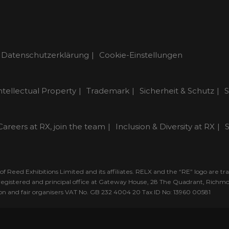
Datenschutzerklärung
Cookie-Einstellungen
ntellectual Property
Trademark
Sicherheit & Schutz
S
Careers at RX, join the team
Inclusion & Diversity at RX
S
 Reed Exhibitions Limited and its affiliates. RELX and the “RE” logo are t
ts registered and principal office at Gateway House, 28 The Quadrant, Rich
tion and fair organisers VAT No. GB 232 4004 20 Tax ID No: 13960 00581