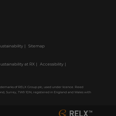
ustainability
Sitemap
ustainability at RX
Accessibility
rademarks of RELX Group plc, used under licence. Reed
mond, Surrey, TW9 1DN, registered in England and Wales with