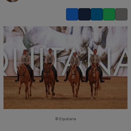
Facebook
Twitter
LinkedIn
Whatsapp
Copy l
© Equitana