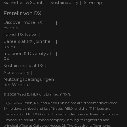
Sicherheit & Schutz
Sustainability
Sitemap
Erstellt von RX
Discover more RX
Events
Latest RX News
Careers at RX, join the
team
Inclusion & Diversity at
RX
Sustainability at RX
Accessibility
Nutzungsbedingungen
der Website
© 2026 Reed Exhibitions Limited ("RX").
EQUITANA Essen, RX, and Reed Exhibitions are trademarks of Reed
Exhibitions Limited and its affiliates. RELX and the “RE” logo are
trademarks of RELX Group plc, used under licence. Reed Exhibitions
Limited is a private limited company, having its registered and
principal office at Gateway House, 28 The Quadrant, Richmond,