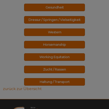
Gesundheit
Dressur / Springen / Vielseitigkeit
Western
Horsemanship
Working Equitation
Zucht / Rassen
Haltung / Transport
zurück zur Übersicht