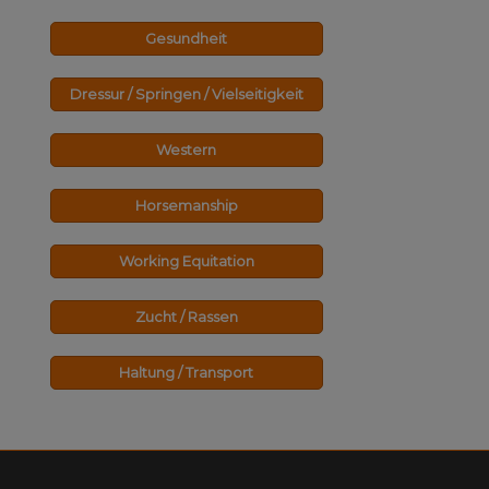
Gesundheit
Dressur / Springen / Vielseitigkeit
Western
Horsemanship
Working Equitation
Zucht / Rassen
Haltung / Transport