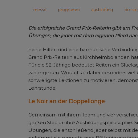
messe
programm
ausbildung
dressu
Die erfolgreiche Grand Prix-Reiterin gibt am Fre
Übungen, die jeder mit dem eigenen Pferd nac
Feine Hilfen und eine harmonische Verbindung 
Grand Prix-Reiterin aus Kirchheimbolanden hat
Für die 52-Jährige bedeutet Reiten ein Glücks
weitergeben. Worauf sie dabei besonders viel We
schwierigste Lektionen zu motivieren, demonstri
Lehrstunde.
Le Noir an der Doppellonge
Gemeinsam mit ihrem Team und vier verschiede
großen Stadion ihre Ausbildungsphilosophie. 
Übungen, die anschließend jeder selbst mit d
bekommt die sympathische Pfälzerin von ihrem 