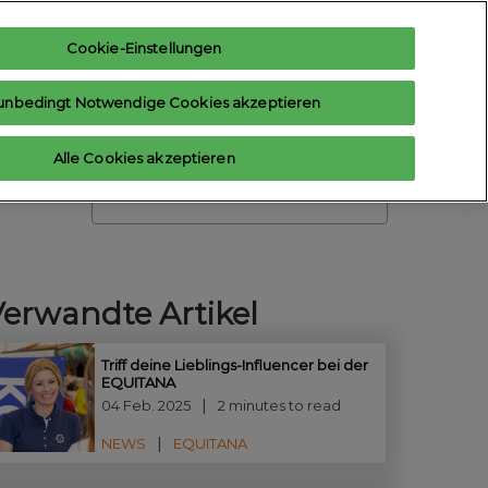
Cookie-Einstellungen
teresse anmelden
Aussteller anfragen
unbedingt Notwendige Cookies akzeptieren
Hilfe
Aussteller-Hub
Alle Cookies akzeptieren
Contact us
Suche
Verwandte Artikel
Triff deine Lieblings-Influencer bei der
EQUITANA
04 Feb. 2025
2 minutes to read
NEWS
EQUITANA