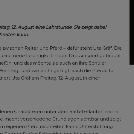
r
itag, 12. August eine Lehrstunde. Sie zeigt dabei
hreiten kann.
zwischen Reiter und Pferd – dafür steht Uta Gräf. Die
 eine neue Leichtigkeit in den Dressursport gebracht.
gefühl und das möchte sie auch an ihre Schüler
rt legt und wie es ihr gelingt, auch die Pferde für
ert Uta Gräf am Freitag, 12. August, in einer
nen Charakteren unter dem Sattel erläutert sie im
Sie macht verschiedene Grundlagen sichtbar und zeigt
em eigenen Pferd nachreiten kann. Unterstützung
Partner Stefan Schneider, der ihr einstiges