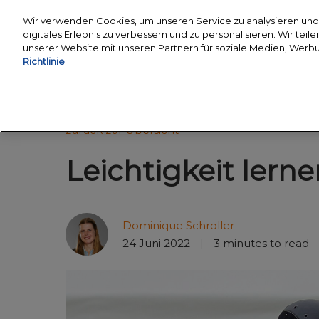
Weiter
Wir verwenden Cookies, um unseren Service zu analysieren und 
zum
digitales Erlebnis zu verbessern und zu personalisieren. Wir tei
18. - 24. März 2027
Inhalt
unserer Website mit unseren Partnern für soziale Medien, Werb
Messegelände Essen
Richtlinie
Über uns
Besuche
Nachhaltigkeitschart
Hop 
zurück zur Übersicht
Partner
Besuc
Leichtigkeit lern
Veran
anrei
Unter
Dominique Schroller
Smar
24 Juni 2022
3 minutes to read
Medie
Halle