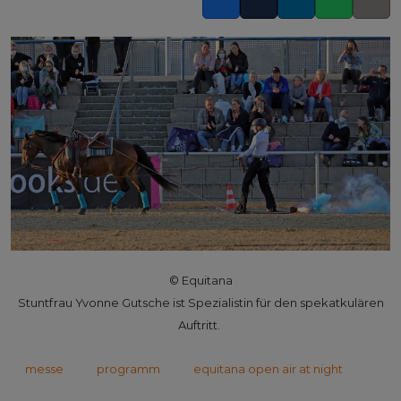
Facebook
Twitter
LinkedIn
Whatsapp
Copy l
© Equitana
Stuntfrau Yvonne Gutsche ist Spezialistin für den spekatkulären
Auftritt.
messe
programm
equitana open air at night