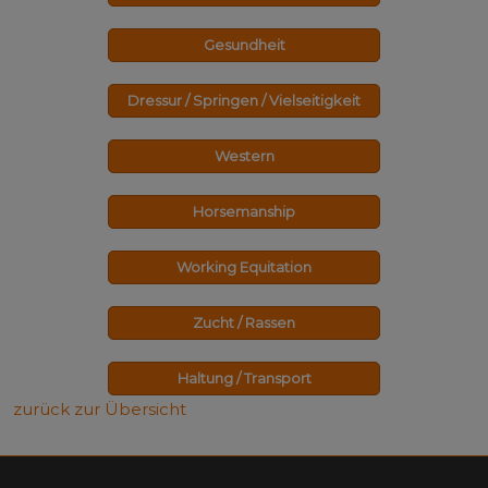
Gesundheit
Dressur / Springen / Vielseitigkeit
Western
Horsemanship
Working Equitation
Zucht / Rassen
Haltung / Transport
zurück zur Übersicht