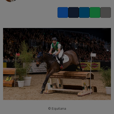
Facebook
Twitter
LinkedIn
Whatsapp
Copy l
© Equitana