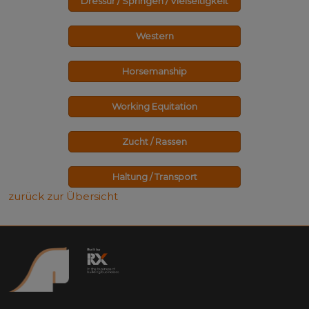
Dressur / Springen / Vielseitigkeit
Western
Horsemanship
Working Equitation
Zucht / Rassen
Haltung / Transport
zurück zur Übersicht