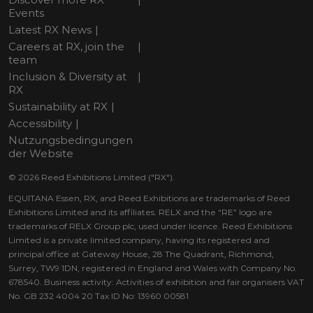
Events
Latest RX News
Careers at RX, join the
team
Inclusion & Diversity at
RX
Sustainability at RX
Accessibility
Nutzungsbedingungen
der Website
© 2026 Reed Exhibitions Limited ("RX").
EQUITANA Essen, RX, and Reed Exhibitions are trademarks of Reed
Exhibitions Limited and its affiliates. RELX and the “RE” logo are
trademarks of RELX Group plc, used under licence. Reed Exhibitions
Limited is a private limited company, having its registered and
principal office at Gateway House, 28 The Quadrant, Richmond,
Surrey, TW9 1DN, registered in England and Wales with Company No.
678540. Business activity: Activities of exhibition and fair organisers VAT
No. GB 232 4004 20 Tax ID No: 13960 00581