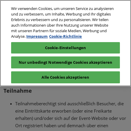
Weiter
Wir verwenden Cookies, um unseren Service zu analysieren
Newsletter
zum
und zu verbessern, um Inhalte, Werbung und Ihr digitales
Inhalt
Erlebnis zu verbessern und zu personalisieren. Wir teilen
auch Informationen über Ihre Nutzung unserer Website
mit unseren Partnern für soziale Medien, Werbung und
Eintrittsbesti
Analyse.
Impressum
Cookie-Richtlinie
Cookie-Einstellungen
mmungen
Nur unbedingt Notwendige Cookies akzeptieren
Alle Cookies akzeptieren
Teilnahme
Teilnahmeberechtigt sind ausschließlich Besucher, die
eine Eintrittskarte erworben (oder eine Freikarte
erhalten) und/oder sich auf der Event-Website oder vor
Ort registriert haben und demnach über einen