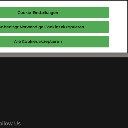
Cookie-Einstellungen
teresse anmelden
Aussteller anfragen
unbedingt Notwendige Cookies akzeptieren
Hilfe
Aussteller-Hub
Alle Cookies akzeptieren
Contact us
ollow Us