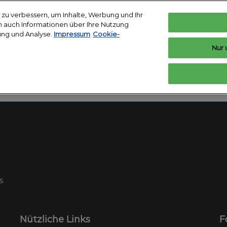
zu verbessern, um Inhalte, Werbung und Ihr
len auch Informationen über Ihre Nutzung
ung und Analyse.
Impressum
Cookie-
Deutsch
In
Nur 
Deutsch
English
n
Ausstellen
Ausstellerverzeichnis
News
a
Top Show
Ausstellen vorbereiten
Produktverzeichnis
h vorbereiten
staltungsort &
se
kunft buchen
t Badge
n und Presse
nplan
Nützliche Links
F