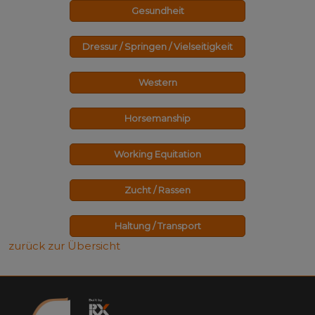
Gesundheit
Dressur / Springen / Vielseitigkeit
Western
Horsemanship
Working Equitation
Zucht / Rassen
Haltung / Transport
zurück zur Übersicht