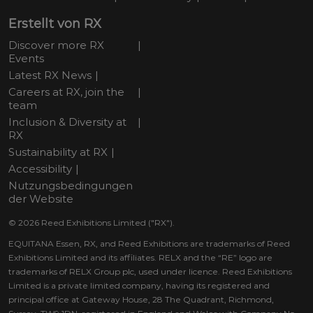
Erstellt von RX
Discover more RX
Events
Latest RX News
Careers at RX, join the
team
Inclusion & Diversity at
RX
Sustainability at RX
Accessibility
Nutzungsbedingungen
der Website
© 2026 Reed Exhibitions Limited ("RX").
EQUITANA Essen, RX, and Reed Exhibitions are trademarks of Reed
Exhibitions Limited and its affiliates. RELX and the “RE” logo are
trademarks of RELX Group plc, used under licence. Reed Exhibitions
Limited is a private limited company, having its registered and
principal office at Gateway House, 28 The Quadrant, Richmond,