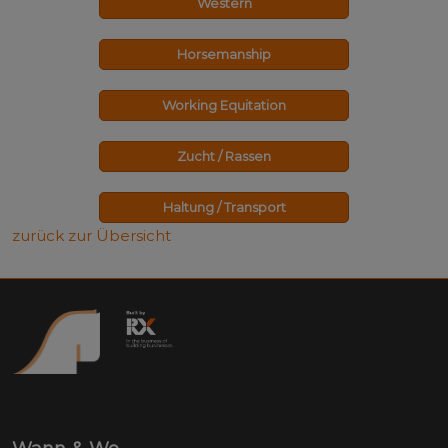
Western
Horsemanship
Working Equitation
Zucht / Rassen
Haltung / Transport
zurück zur Übersicht