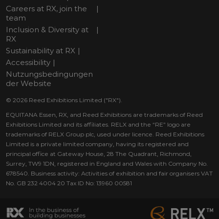
Careers at RX, join the
team
Inclusion & Diversity at
RX
Sustainability at RX
Accessibility
Nutzungsbedingungen
der Website
© 2026 Reed Exhibitions Limited ("RX").
EQUITANA Essen, RX, and Reed Exhibitions are trademarks of Reed
Exhibitions Limited and its affiliates. RELX and the “RE” logo are
trademarks of RELX Group plc, used under licence. Reed Exhibitions
Limited is a private limited company, having its registered and
principal office at Gateway House, 28 The Quadrant, Richmond,
Surrey, TW9 1DN, registered in England and Wales with Company No.
678540. Business activity: Activities of exhibition and fair organisers VAT
No. GB 232 4004 20 Tax ID No: 13960 00581