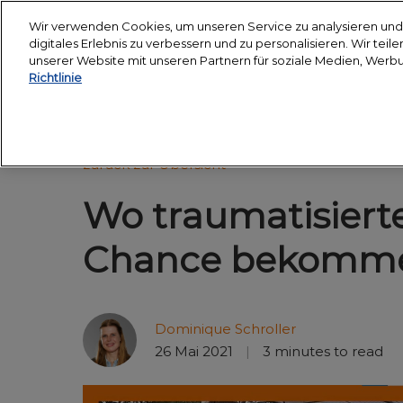
Weiter
Wir verwenden Cookies, um unseren Service zu analysieren und 
zum
digitales Erlebnis zu verbessern und zu personalisieren. Wir tei
18. - 24. März 2027
Inhalt
unserer Website mit unseren Partnern für soziale Medien, Werb
Messegelände Essen
Richtlinie
Über uns
Besuche
Nachhaltigkeitschart
Hop 
zurück zur Übersicht
Partner
Besuc
Wo traumatisierte
Veran
anrei
Chance bekomm
Unter
Smar
Dominique Schroller
Medie
26 Mai 2021
3 minutes to read
Halle