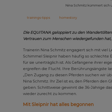
Nina Schmitz kümmert sich u
trainings-tipps
homestory
Die EQUITANA galoppiert zu den Wandertöltern. 
Vertrauen zum Menschen wiedergefunden hat, 
Trainerin Nina Schmitz engagiert sich mit viel L
Schimmel Sleipnir haben häufig so schlecht
für sie unerträglich ist. Als Gefangene ihrer 
ergreifen die Flucht. Ihre Berührungsängste l
„Den Zugang zu diesen Pferden suchen wir über
Nina Schmitz. Ihr Ziel ist es, den Pferden de
geben. Schrittweise gewinnt die 36-Jährige das 
wieder zurecht zu kommen.
Mit Sleipnir hat alles begonnen