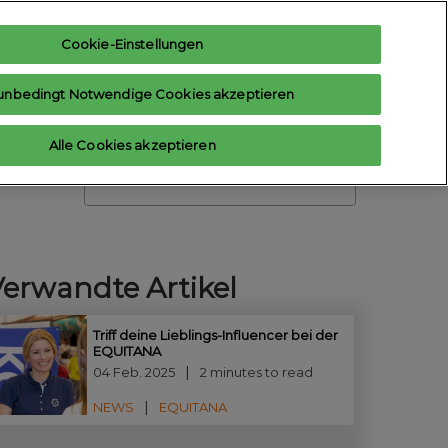
Cookie-Einstellungen
teresse anmelden
Aussteller anfragen
unbedingt Notwendige Cookies akzeptieren
Hilfe
Aussteller-Hub
Alle Cookies akzeptieren
Contact us
Suche
Verwandte Artikel
Triff deine Lieblings-Influencer bei der
EQUITANA
04 Feb. 2025
2 minutes to read
NEWS
EQUITANA