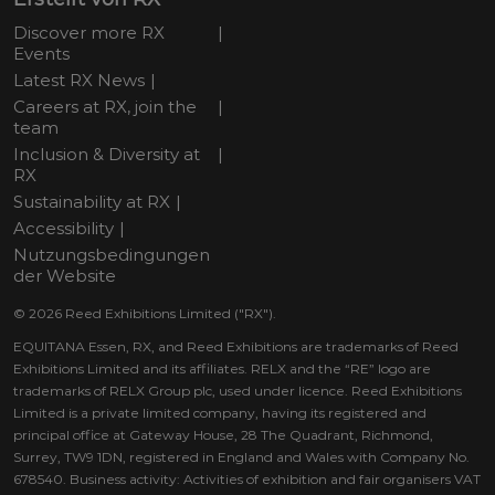
Discover more RX
Events
Latest RX News
Careers at RX, join the
team
Inclusion & Diversity at
RX
Sustainability at RX
Accessibility
Nutzungsbedingungen
der Website
© 2026 Reed Exhibitions Limited ("RX").
EQUITANA Essen, RX, and Reed Exhibitions are trademarks of Reed
Exhibitions Limited and its affiliates. RELX and the “RE” logo are
trademarks of RELX Group plc, used under licence. Reed Exhibitions
Limited is a private limited company, having its registered and
principal office at Gateway House, 28 The Quadrant, Richmond,
Surrey, TW9 1DN, registered in England and Wales with Company No.
678540. Business activity: Activities of exhibition and fair organisers VAT