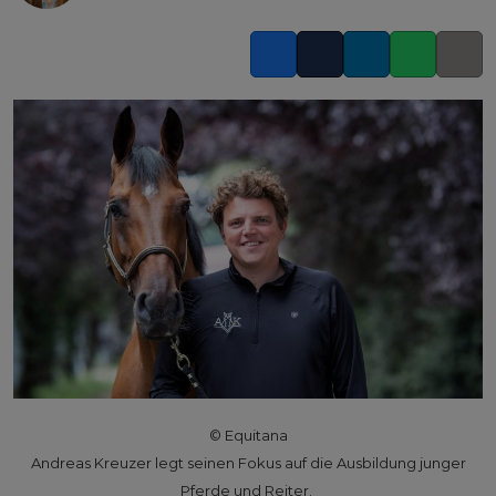
Facebook
Twitter
LinkedIn
Whatsapp
Copy l
© Equitana
Andreas Kreuzer legt seinen Fokus auf die Ausbildung junger
Pferde und Reiter.