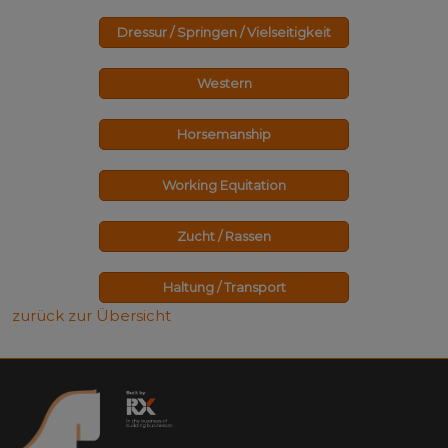
Dressur / Springen / Vielseitigkeit
Western
Horsemanship
Working Equitation
Zucht / Rassen
Haltung / Transport
zurück zur Übersicht