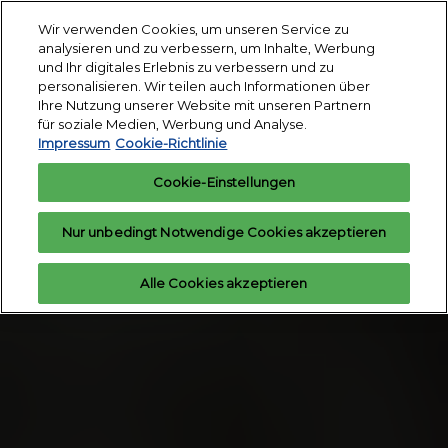
Weiter
S
Wir verwenden Cookies, um unseren Service zu
zum
ö
analysieren und zu verbessern, um Inhalte, Werbung
Inhalt
18. - 24. März 2027
und Ihr digitales Erlebnis zu verbessern und zu
Interesse
Aussteller
Messegelände
personalisieren. Wir teilen auch Informationen über
anmelden
anfragen
Essen
Ihre Nutzung unserer Website mit unseren Partnern
für soziale Medien, Werbung und Analyse.
Impressum
Cookie-Richtlinie
Cookie-Einstellungen
Nur unbedingt Notwendige Cookies akzeptieren
Alle Cookies akzeptieren